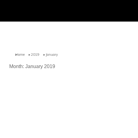
Home
2019
January
You are here:
Month: January 2019